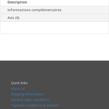
Description
de
PrusaBox
Informations complémentaires
Avis (0)
Quick links:
About us
Shipping information
General sales conditions,
Payment conditions & Returns