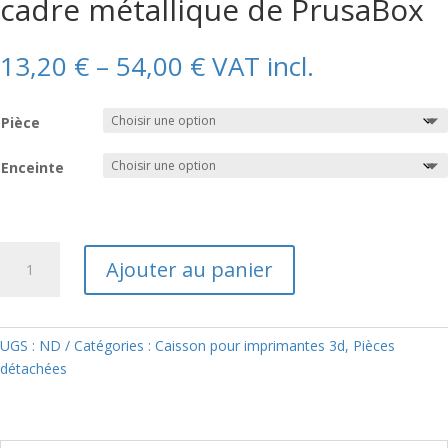
cadre métallique de PrusaBox
13,20
€
–
54,00
€
VAT incl.
Pièce
Enceinte
quantité
Ajouter au panier
de
Pièces
de
rechange
UGS :
ND
Catégories :
Caisson pour imprimantes 3d
,
Pièces
pour
détachées
le
cadre
métallique