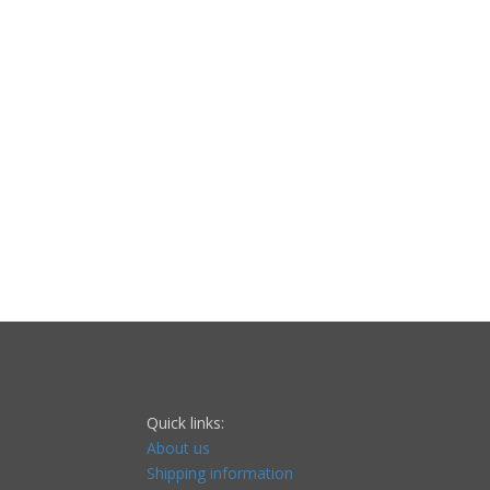
Quick links:
About us
Shipping information