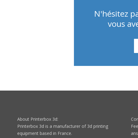
N'hésitez pa
vous ave
About Printerbox 3d:
Con
Printerbox 3d is a manufacturer of 3d printing
Fee
equipment based in France.
ans