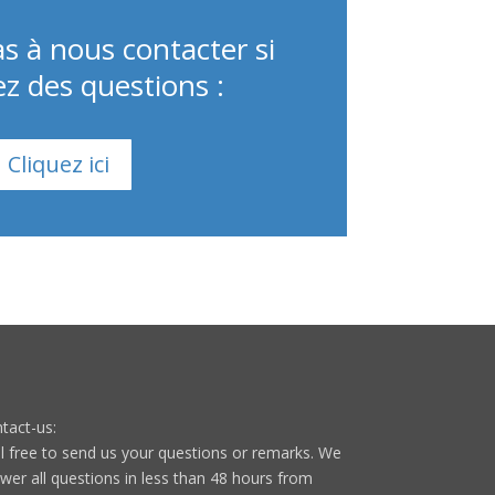
s à nous contacter si
z des questions :
Cliquez ici
tact-us:
l free to send us your questions or remarks. We
wer all questions in less than 48 hours from