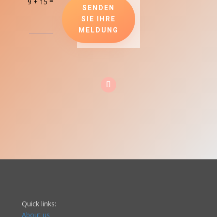
=
9 + 15
SENDEN
SIE IHRE
MELDUNG
Quick links:
About us