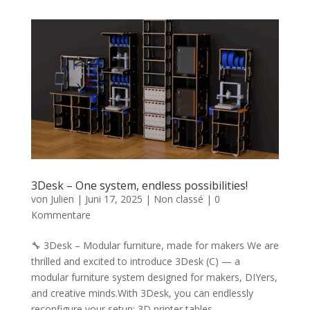
3Desk – One system, endless possibilities!
von
Julien
|
Juni 17, 2025
|
Non classé
|
0
Kommentare
🔧 3Desk – Modular furniture, made for makers We are
thrilled and excited to introduce 3Desk (C) — a
modular furniture system designed for makers, DIYers,
and creative minds.With 3Desk, you can endlessly
reconfigure your setup: 3D printer tables,