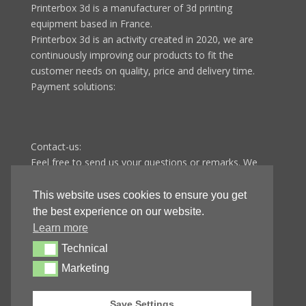
Printerbox 3d is a manufacturer of 3d printing
equipment based in France.
Printerbox 3d is an activity created in 2020, we are
continuously improving our products to fit the
customer needs on quality, price and delivery time.
Payment solutions:
Contact-us:
Feel free to send us your questions or remarks. We
answer all questions in less than 48 hours from
Monday to Friday.
This website uses cookies to ensure you get
Printerbox 3d
the best experience on our website.
9 route de Fontenotte
Learn more
25110 Baume-les-dames
Technical
Technical
FRANCE
Marketing
Marketing
E-mail:
contact@printer-box.com
Phone: +33
3 70 88 55 65
Save Settings